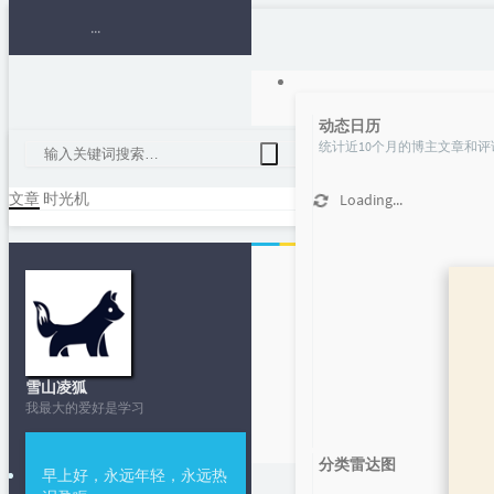
动态日历
统计近10个月的博主文章和评
文章
时光机
Loading...
gif 录
雪山凌狐
我最大的爱好是学习
分类雷达图
早上好，永远年轻，永远热