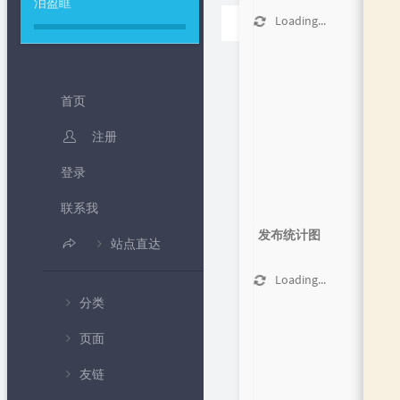
泪盈眶
首页
Loading...
正文
首页
注册
登录
联系我
发布统计图
站点直达
B 站频道
Loading...
分类
IP 查询
页面
💻编程教
Loading...
北京时间
学
友链
🍦个人中心
随机密码生成
💧专题课