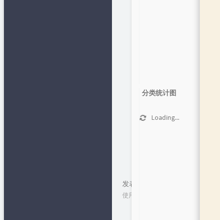
程
✍留言板
免费网络电话
网
📂文章归档
✒笔下生
花
精易论坛
最后修改：2021 年 08 月 09 日
👄闲言碎语
易辅客栈
🔩作品发
布
🍻友情链接
python在线
🎯Github 项
1
分类统计图
目
Lovestu
👦关于
知识多一点
Loading...
小肩膀教程
下一篇
上一篇
发表评论
使用cookie技术保留您的个人