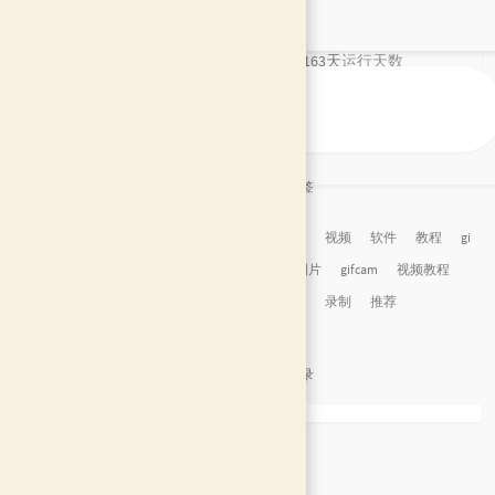
91
评论数目
9年163天
运行天数
2 年前
最后活动
文章标签
神器
视频
软件
教程
gi
f
图片
gifcam
视频教程
详细
录制
推荐
文章目录