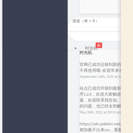
新
时光机
时光机
官网已成功迁移到新的短域名，f
不再使用哦~欢迎常来逛逛呀
September 14th, 2022 at 04:43 pm
站点已成功升级到最新的主题han
序1.2.0，欢迎大家畅游，
题，欢迎联系我告知。谢谢！目前
的问题，也已经全部解决，请大
May 26th, 2022 at 09:19 pm
https://cdn.jsdelivr.
都加载不出来css，重新引