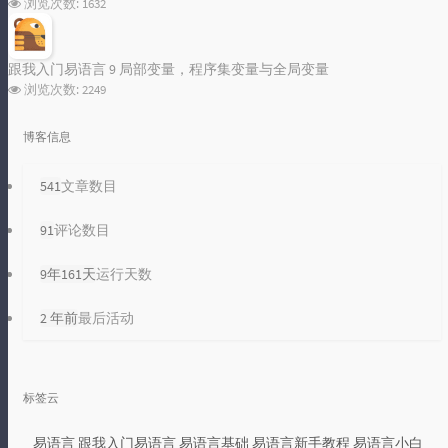
浏览次数:
1632
跟我入门易语言 9 局部变量，程序集变量与全局变量
浏览次数:
2249
博客信息
541
文章数目
91
评论数目
9年161天
运行天数
2 年前
最后活动
标签云
易语言
跟我入门易语言
易语言基础
易语言新手教程
易语言小白