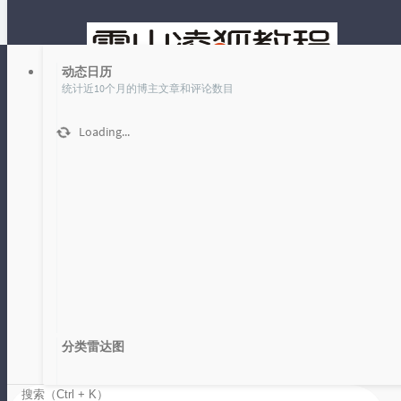
动态日历
统计近10个月的博主文章和评论数目
Loading...
文章
时光机
分类 默认分类🤚 下的文章
只是一个默认分类，系统自带，没有写分类的都会归于该分类
下。该分类还会承接无法分类的文章内容。
首页
分类雷达图
默认分类🤚
没有找到搜索结果，请尝试更换关键词。
Loading...