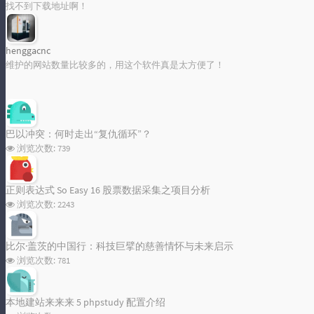
找不到下载地址啊！
henggacnc
标签统计图
维护的网站数量比较多的，用这个软件真是太方便了！
Loading...
巴以冲突：何时走出“复仇循环”？
浏览次数:
739
正则表达式 So Easy 16 股票数据采集之项目分析
浏览次数:
2243
比尔·盖茨的中国行：科技巨擘的慈善情怀与未来启示
浏览次数:
781
本地建站来来来 5 phpstudy 配置介绍