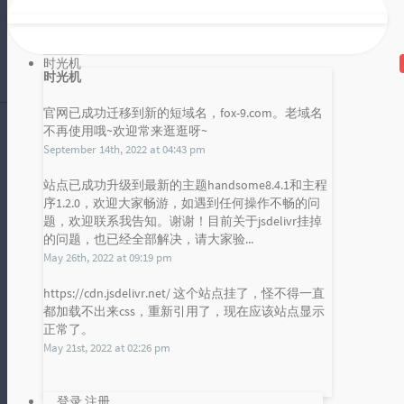
时光机
热门文章
最新评论
随机文章
时光机
官网已成功迁移到新的短域名，fox-9.com。老域名
不再使用哦~欢迎常来逛逛呀~
September 14th, 2022 at 04:43 pm
百度批量链接提交工具发布，从此站长主动提交链接给百度不是难题
浏览次数:
62522
站点已成功升级到最新的主题handsome8.4.1和主程
序1.2.0，欢迎大家畅游，如遇到任何操作不畅的问
发布统计图
题，欢迎联系我告知。谢谢！目前关于jsdelivr挂掉
易语言超级列表框设置文字颜色和背景颜色？用它准没错！
的问题，也已经全部解决，请大家验...
Loading...
浏览次数:
7670
May 26th, 2022 at 09:19 pm
https://cdn.jsdelivr.net/ 这个站点挂了，怪不得一直
联系雪山凌狐
都加载不出来css，重新引用了，现在应该站点显示
浏览次数:
7024
正常了。
May 21st, 2022 at 02:26 pm
注册表中 REG_SZ 或 REG_DWORD 是什么意思
浏览次数:
6228
登录
注册