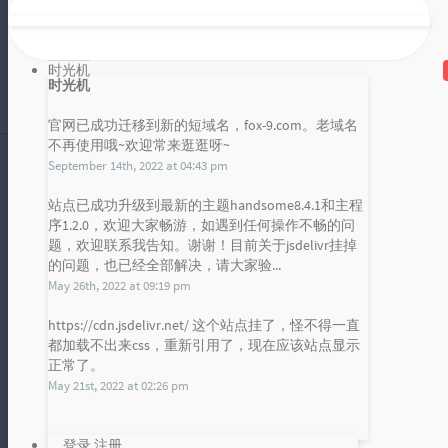
这节课我们来一起看一下 discuz 的站
点功能设置。站点功能设置页面有很
多子页面可以进行设置的，功能齐...
时光机
雪山凌狐
时光机
2018 年 01 月 20 日
暂无评论
官网已成功迁移到新的短域名，fox-9.com。老域名
不再使用哦~欢迎常来逛逛呀~
September 14th, 2022 at 04:43 pm
本地建站来来来 31 discuz 站点基本信息和注册控制
站点已成功升级到最新的主题handsome8.4.1和主程
序1.2.0，欢迎大家畅游，如遇到任何操作不畅的问
这节课我们来一起看一下 discuz 的站
发布统计图
题，欢迎联系我告知。谢谢！目前关于jsdelivr挂掉
点信息管理和注册控制吧。站点信息
的问题，也已经全部解决，请大家验...
Loading...
的部分控制的是站点的总的基本信...
May 26th, 2022 at 09:19 pm
雪山凌狐
2018 年 01 月 20 日
https://cdn.jsdelivr.net/ 这个站点挂了，怪不得一直
暂无评论
都加载不出来css，重新引用了，现在应该站点显示
正常了。
May 21st, 2022 at 02:26 pm
本地建站来来来 30 discuz 后台概览
登录
注册