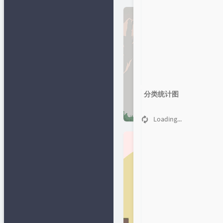
网
📂文章归档
✒笔下生
花
精易论坛
👄闲言碎语
易辅客栈
🔩作品发
布
🍻友情链接
python在线
🎯Github 项
1
目
Lovestu
分类统计图
👦关于
知识多一点
Loading...
小肩膀教程