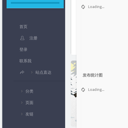
Loading...
首页
注册
登录
联系我
站点直达
发布统计图
B 站频道
Loading...
分类
IP 查询
页面
💻编程教
北京时间
学
友链
🍦个人中心
随机密码生成
💧专题课
程
✍留言板
免费网络电话