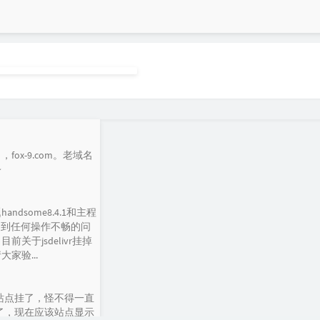
ox-9.com。老域名
~
dsome8.4.1和主程
如遇到任何操作不畅的问
关于jsdelivr挂掉
家验...
net/ 这个站点挂了，怪不得一直
用了，现在应该站点显示