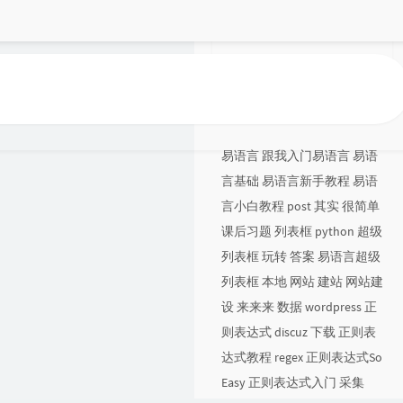
9年164天
运行天数
2 年前
最后活动
标签云
易语言
跟我入门易语言
易语
言基础
易语言新手教程
易语
言小白教程
post
其实
很简单
课后习题
列表框
python
超级
列表框
玩转
答案
易语言超级
列表框
本地
网站
建站
网站建
设
来来来
数据
wordpress
正
则表达式
discuz
下载
正则表
达式教程
regex
正则表达式So
Easy
正则表达式入门
采集