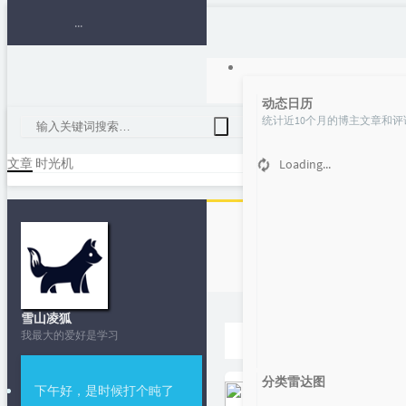
动态日历
统计近10个月的博主文章和评
文章
时光机
Loading...
雪山凌狐
首页
我最大的爱好是学习
学习随笔🔍
分类雷达图
下午好，是时候打个盹了