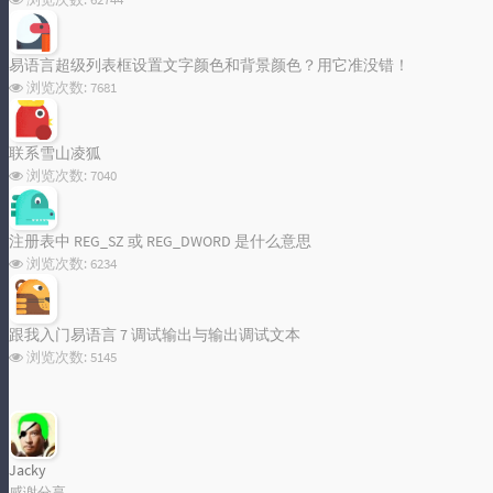
易语言超级列表框设置文字颜色和背景颜色？用它准没错！
浏览次数:
7681
联系雪山凌狐
浏览次数:
7040
注册表中 REG_SZ 或 REG_DWORD 是什么意思
浏览次数:
6234
跟我入门易语言 7 调试输出与输出调试文本
浏览次数:
5145
Jacky
感谢分享