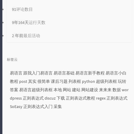
91
评论数目
9年164天
运行天数
2 年前
最后活动
标签云
易语言
跟我入门易语言
易语言基础
易语言新手教程
易语言小白
教程
post
其实
很简单
课后习题
列表框
python
超级列表框
玩转
答案
易语言超级列表框
本地
网站
建站
网站建设
来来来
数据
wor
dpress
正则表达式
discuz
下载
正则表达式教程
regex
正则表达式
SoEasy
正则表达式入门
采集