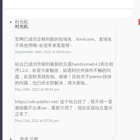
本节课我们分析一下抓到的含验证码
的登录包。需要首先注意的一点是，
包含验证码登录时务必带上服务器给
时光机
雪山凌狐
时光机
你的最新...
2019 年 07 月 23 日
暂无评论
官网已成功迁移到新的短域名，fox-9.com。老域名
不再使用哦~欢迎常来逛逛呀~
September 14th, 2022 at 04:43 pm
POST 其实很简单 56 discuz 论坛：验证码登录抓包
站点已成功升级到最新的主题handsome8.4.1和主程
序1.2.0，欢迎大家畅游，如遇到任何操作不畅的问
本节课我们来抓一下包含验证码的登
发布统计图
题，欢迎联系我告知。谢谢！目前关于jsdelivr挂掉
录包。有了之前的经验，这次我们直
的问题，也已经全部解决，请大家验...
Loading...
接将完整的一次性提交登录的材料抓
May 26th, 2022 at 09:19 pm
雪山凌狐
下来，可...
2019 年 07 月 23 日
https://cdn.jsdelivr.net/ 这个站点挂了，怪不得一直
暂无评论
都加载不出来css，重新引用了，现在应该站点显示
正常了。
May 21st, 2022 at 02:26 pm
POST 其实很简单 55 discuz 论坛：开启验证码登录
登录
注册