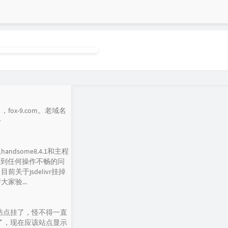
ox-9.com。老域名
~
dsome8.4.1和主程
如遇到任何操作不畅的问
关于jsdelivr挂掉
家验...
net/ 这个站点挂了，怪不得一直
用了，现在应该站点显示