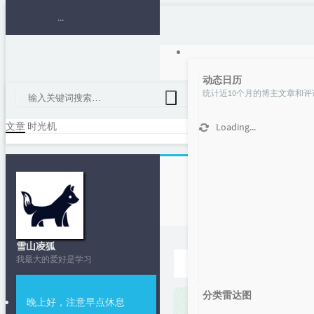
动态日历
统计近10个月的博主文章和评
文章
时光机
Loading...
雪山凌狐
首页
我最大的爱好是学习
python3 小白课🐍
分类雷达图
晚上好，注意早点休息