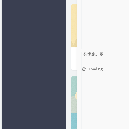
网
📂文章归档
✒笔下生
花
精易论坛
👄闲言碎语
易辅客栈
🔩作品发
布
🍻友情链接
python在线
🎯Github 项
1
目
Lovestu
分类统计图
👦关于
知识多一点
Loading...
小肩膀教程