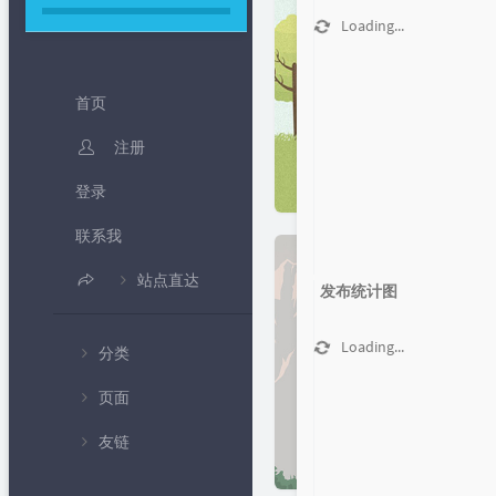
Loading...
首页
注册
登录
联系我
站点直达
发布统计图
B 站频道
Loading...
分类
IP 查询
页面
💻编程教
北京时间
学
友链
🍦个人中心
随机密码生成
💧专题课
程
✍留言板
免费网络电话