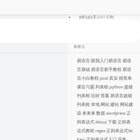
91
评论数目
9年162天
运行天数
2 年前
最后活动
标签云
易语言
跟我入门易语言
易语
言基础
易语言新手教程
易语
言小白教程
post
其实
很简单
课后习题
列表框
python
超级
列表框
玩转
答案
易语言超级
列表框
本地
网站
建站
网站建
设
来来来
数据
wordpress
正
则表达式
discuz
下载
正则表
达式教程
regex
正则表达式So
Easy
正则表达式入门
采集