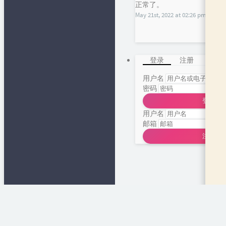
正常了。
May 21st, 2022 at 02:26 pm
登录
注册
用户名
密码
登录
用户名
邮箱
注册