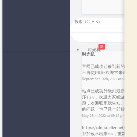
新
时光机
时光机
官网已成功迁移到新的短域名，f
不再使用哦~欢迎常来逛逛呀
September 14th, 2022 at 04:43 pm
站点已成功升级到最新的主题han
序1.2.0，欢迎大家畅游，
题，欢迎联系我告知。谢谢！目前
的问题，也已经全部解决，请大
May 26th, 2022 at 09:19 pm
https://cdn.jsdelivr.
都加载不出来css，重新引