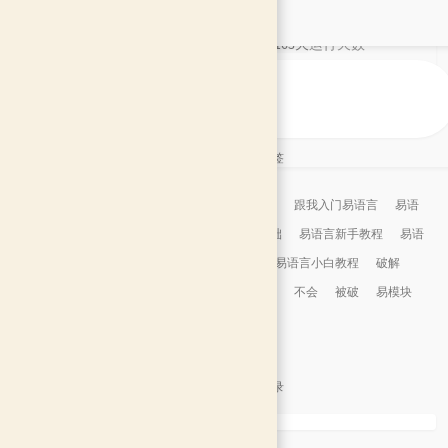
91
评论数目
9年163天
运行天数
2 年前
最后活动
文章标签
使用
跟我入门易语言
易语
言基础
易语言新手教程
易语
言
易语言小白教程
破解
易包
不会
被破
易模块
结合
文章目录