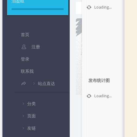
泪盈眶
首页
Loading...
正文
首页
注册
登录
联系我
发布统计图
站点直达
B 站频道
Loading...
分类
IP 查询
页面
💻编程教
Loading...
北京时间
学
友链
🍦个人中心
随机密码生成
💧专题课