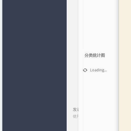
程
✍留言板
免费网络电话
网
📂文章归档
✒笔下生
花
精易论坛
最后修改：2021 年 08 月 12 日
👄闲言碎语
易辅客栈
🔩作品发
布
🍻友情链接
python在线
🎯Github 项
1
分类统计图
目
Lovestu
👦关于
知识多一点
Loading...
小肩膀教程
下一篇
上一篇
发表评论
使用cookie技术保留您的个人