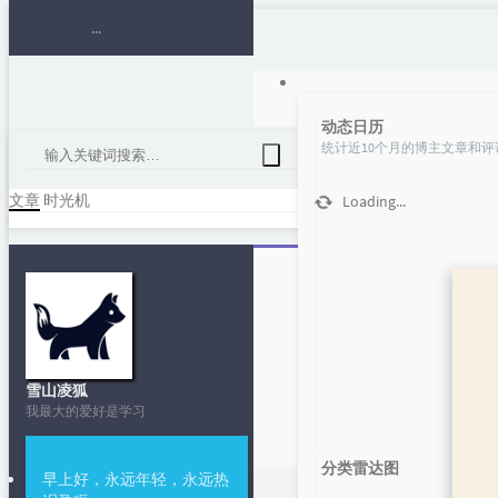
动态日历
统计近10个月的博主文章和评
文章
时光机
Loading...
跟我入门易语
雪山凌狐
我最大的爱好是学习
分类雷达图
早上好，永远年轻，永远热