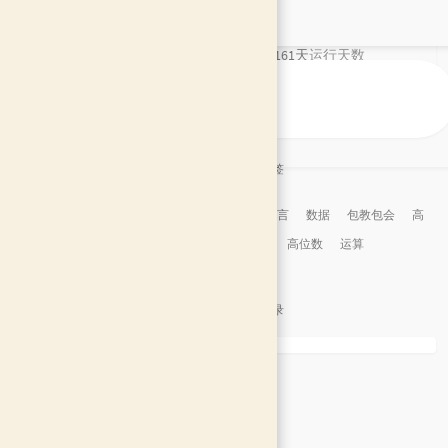
91
评论数目
9年161天
运行天数
2 年前
最后活动
文章标签
易语言
数据
包教包会
高
精度
高位数
运算
文章目录