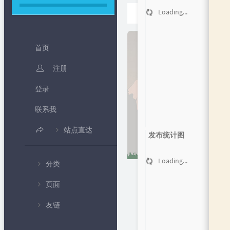
首页
Loading...
正文
首页
注册
登录
联系我
站点直达
发布统计图
B 站频道
Loading...
分类
IP 查询
页面
💻编程教
北京时间
学
Loading...
友链
🍦个人中心
随机密码生成
💧专题课
程
✍留言板
免费网络电话