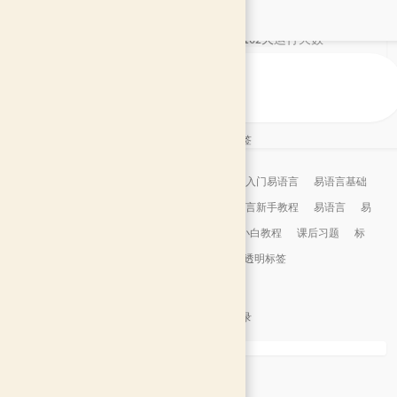
91
评论数目
9年162天
运行天数
2 年前
最后活动
文章标签
跟我入门易语言
易语言基础
易语言新手教程
易语言
易
语言小白教程
课后习题
标
签
透明标签
文章目录