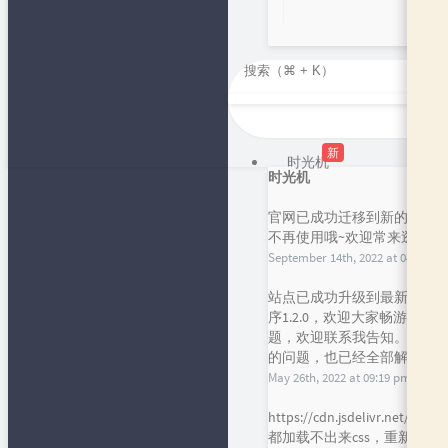
新
时光机
时光机
官网已成功迁移到新的短域名，f
不再使用哦~欢迎常来逛逛呀
September 14th, 2022 at 04:43 pm
站点已成功升级到最新的主题han
序1.2.0，欢迎大家畅游，
题，欢迎联系我告知。谢谢！目前
的问题，也已经全部解决，请大
May 26th, 2022 at 09:19 pm
https://cdn.jsdelivr.
都加载不出来css，重新引