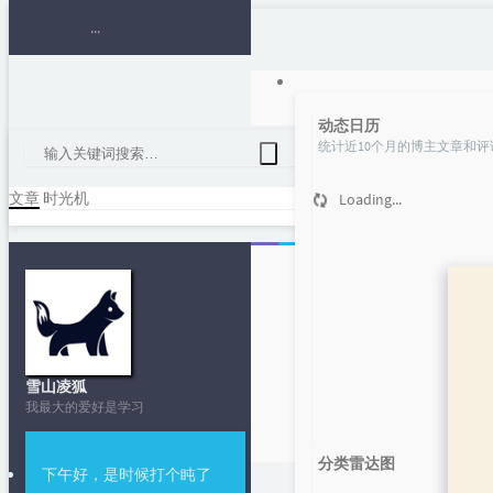
动态日历
统计近10个月的博主文章和评
文章
时光机
Loading...
跟我入门易语
雪山凌狐
我最大的爱好是学习
分类雷达图
下午好，是时候打个盹了