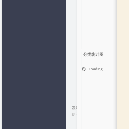
网
📂文章归档
✒笔下生
花
精易论坛
👄闲言碎语
最后修改：2021 年 08 月 15 日
易辅客栈
🔩作品发
布
🍻友情链接
python在线
🎯Github 项
1
目
Lovestu
分类统计图
👦关于
知识多一点
Loading...
小肩膀教程
下一篇
上一篇
发表评论
使用cookie技术保留您的个人