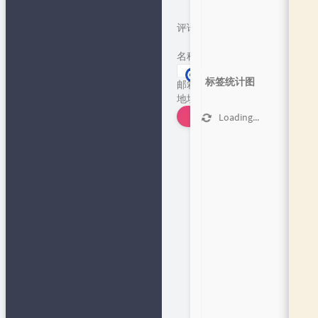
评论
*
名称
*
标签统计图
邮箱
*
地址
发表评论
Loading...