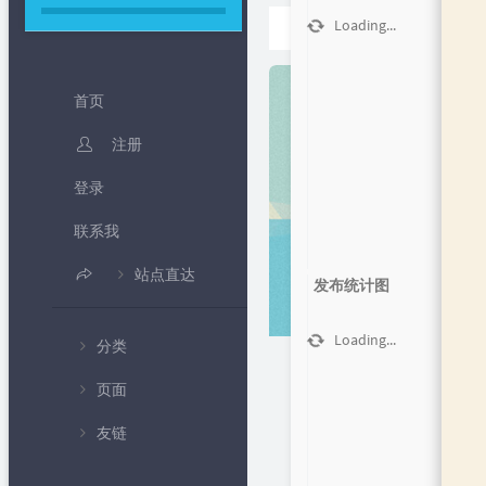
首页
Loading...
正文
首页
注册
登录
联系我
站点直达
发布统计图
B 站频道
Loading...
分类
IP 查询
页面
💻编程教
北京时间
学
Loading...
友链
🍦个人中心
随机密码生成
💧专题课
程
✍留言板
免费网络电话