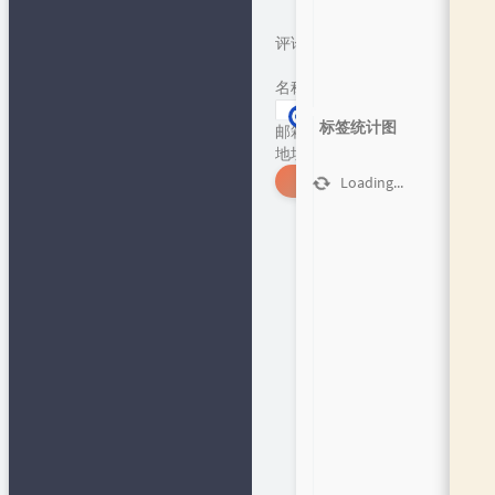
评论
*
名称
*
标签统计图
邮箱
*
地址
发表评论
Loading...