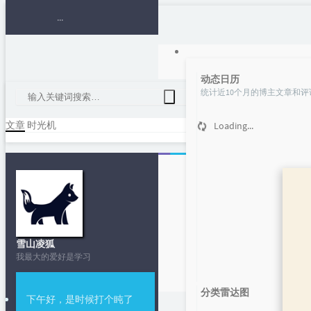
动态日历
统计近10个月的博主文章和评
文章
时光机
Loading...
当科技巨
雪山凌狐
我最大的爱好是学习
分类雷达图
下午好，是时候打个盹了