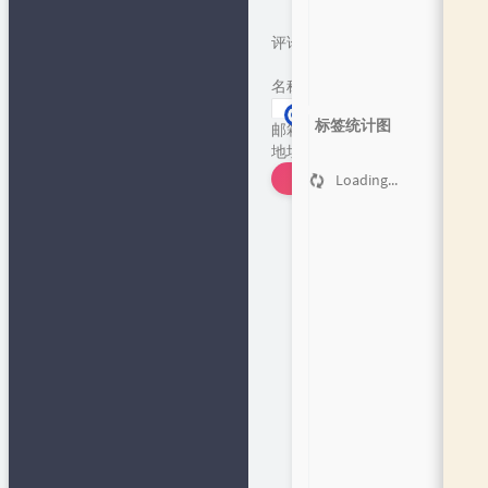
评论
*
名称
*
标签统计图
邮箱
*
地址
发表评论
Loading...