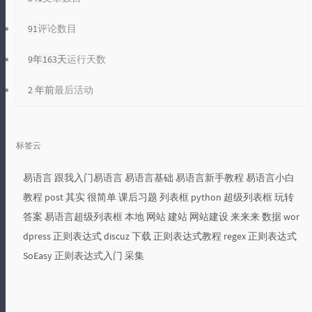
91
评论数目
9年163天
运行天数
2 年前
最后活动
标签云
易语言
跟我入门易语言
易语言基础
易语言新手教程
易语言小白
教程
post
其实
很简单
课后习题
列表框
python
超级列表框
玩转
答案
易语言超级列表框
本地
网站
建站
网站建设
来来来
数据
wor
dpress
正则表达式
discuz
下载
正则表达式教程
regex
正则表达式
SoEasy
正则表达式入门
采集