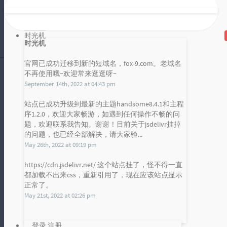
在数字化浪潮席卷全球的今天，AI技
术作为引领未来的重要力量，正深刻
改变着我们的生活方式。然而，随着
时光机
雪山凌狐
时光机
AI技...
2024 年 06 月 28 日
暂无评论
官网已成功迁移到新的短域名，fox-9.com。老域名
不再使用哦~欢迎常来逛逛呀~
September 14th, 2022 at 04:43 pm
人工智能时代的双刃剑：便利与风险的交织
站点已成功升级到最新的主题handsome8.4.1和主程
序1.2.0，欢迎大家畅游，如遇到任何操作不畅的问
在当下这个日新月异的时代，人工智
发布统计图
题，欢迎联系我告知。谢谢！目前关于jsdelivr挂掉
能（AI）如同一位无所不能的魔法
的问题，也已经全部解决，请大家验...
Loading...
师，以其强大的力量和智慧，悄然改
May 26th, 2022 at 09:19 pm
雪山凌狐
变着我们...
2024 年 06 月 27 日
https://cdn.jsdelivr.net/ 这个站点挂了，怪不得一直
暂无评论
都加载不出来css，重新引用了，现在应该站点显示
正常了。
May 21st, 2022 at 02:26 pm
数字时代的隐私困境：如何在便捷与保护间找到平衡？
登录
注册