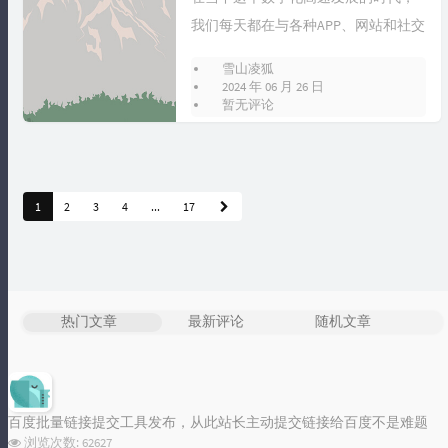
我们每天都在与各种APP、网站和社交
媒体平台打交道。它们通过算法，精
雪山凌狐
准地...
标签统计图
2024 年 06 月 26 日
暂无评论
Loading...
1
2
3
4
...
17
热门文章
最新评论
随机文章
百度批量链接提交工具发布，从此站长主动提交链接给百度不是难题
浏览次数:
62627