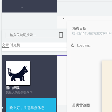
动态日历
统计近10个月的博主文章和评
文章
时光机
Loading...
跟我入门易
雪山凌狐
我最大的爱好是学习
分类雷达图
晚上好，注意早点休息