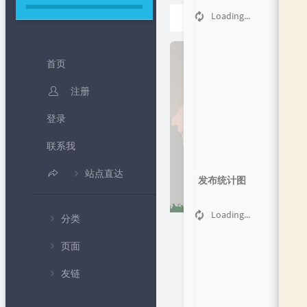
首页
Loading...
正文
首页
注册
登录
联系我
站点直达
发布统计图
B 站频道
Loading...
分类
IP 查询
页面
💻编程教
北京时间
学
Loading...
友链
🍦个人中心
随机密码生成
💧专题课
程
✍留言板
免费网络电话