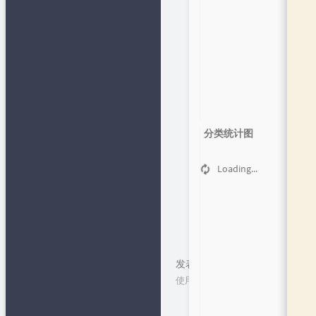
网
📂文章归档
✒笔下生
花
精易论坛
👄闲言碎语
最后修改：2021 年 08 月 13 日
易辅客栈
🔩作品发
布
🍻友情链接
python在线
🎯Github 项
1
目
Lovestu
分类统计图
👦关于
知识多一点
Loading...
小肩膀教程
下一篇
上一篇
发表评论
使用cookie技术保留您的个人