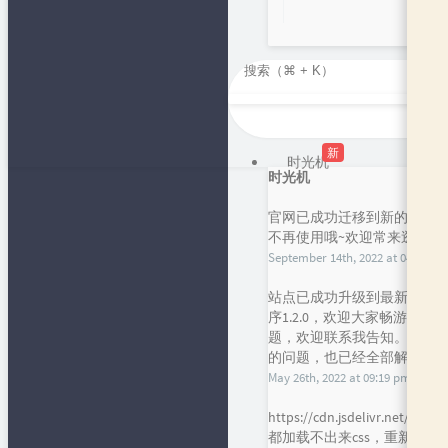
新
时光机
时光机
官网已成功迁移到新的短域名，f
不再使用哦~欢迎常来逛逛呀
September 14th, 2022 at 04:43 pm
站点已成功升级到最新的主题han
序1.2.0，欢迎大家畅游，
题，欢迎联系我告知。谢谢！目前
的问题，也已经全部解决，请大
May 26th, 2022 at 09:19 pm
https://cdn.jsdelivr.
都加载不出来css，重新引