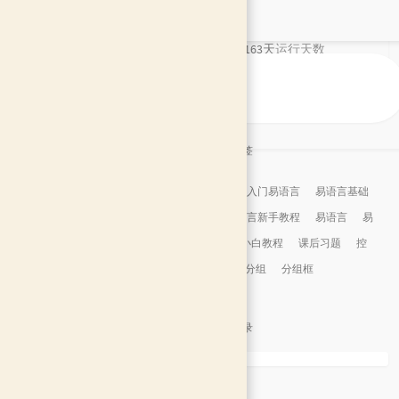
91
评论数目
9年163天
运行天数
2 年前
最后活动
文章标签
跟我入门易语言
易语言基础
易语言新手教程
易语言
易
语言小白教程
课后习题
控
件
分组
分组框
文章目录