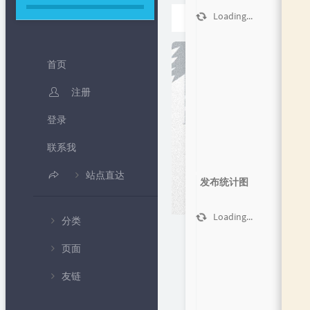
首页
Loading...
正文
首页
注册
登录
联系我
站点直达
发布统计图
B 站频道
Loading...
分类
IP 查询
页面
💻编程教
北京时间
学
Loading...
友链
🍦个人中心
随机密码生成
💧专题课
程
✍留言板
免费网络电话