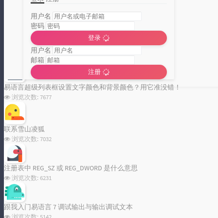
用户名
密码
登录
百度批量链接提交工具发布，从此站长主动提交链接给百度不是难题
用户名
浏览次数:
62706
邮箱
注册
分类统计图
易语言超级列表框设置文字颜色和背景颜色？用它准没错！
浏览次数:
7677
Loading...
联系雪山凌狐
浏览次数:
7032
注册表中 REG_SZ 或 REG_DWORD 是什么意思
浏览次数:
6231
跟我入门易语言 7 调试输出与输出调试文本
浏览次数:
5142