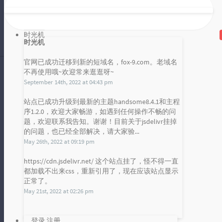
本节课紧接着上节课的实例，让我们
再来进一步完善一下上节课没有完善
的表项移动的功能。进行表项移动优
时光机
雪山凌狐
时光机
化这个部...
2017 年 05 月 31 日
暂无评论
官网已成功迁移到新的短域名，fox-9.com。老域名
不再使用哦~欢迎常来逛逛呀~
September 14th, 2022 at 04:43 pm
工欲善其事必先利其器之 Atom（强大的代码编辑器）
站点已成功升级到最新的主题handsome8.4.1和主程
序1.2.0，欢迎大家畅游，如遇到任何操作不畅的问
嘿嘿嘿，本文是一篇工具教学文章，
发布统计图
题，欢迎联系我告知。谢谢！目前关于jsdelivr挂掉
主要呢就是跟大家来谈谈这一款强大
的问题，也已经全部解决，请大家验...
Loading...
的代码编辑器——Atom。Atom 呢是...
May 26th, 2022 at 09:19 pm
雪山凌狐
2017 年 03 月 02 日
https://cdn.jsdelivr.net/ 这个站点挂了，怪不得一直
暂无评论
都加载不出来css，重新引用了，现在应该站点显示
正常了。
May 21st, 2022 at 02:26 pm
登录
注册
热门文章
最新评论
随机文章