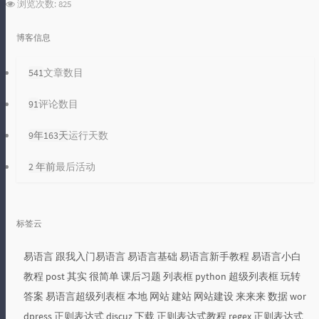
浏览次数:
825
博客信息
541
文章数目
91
评论数目
9年163天
运行天数
2 年前
最后活动
标签云
易语言
跟我入门易语言
易语言基础
易语言新手教程
易语言小白
教程
post
其实
很简单
课后习题
列表框
python
超级列表框
玩转
答案
易语言超级列表框
本地
网站
建站
网站建设
来来来
数据
wor
dpress
正则表达式
discuz
下载
正则表达式教程
regex
正则表达式