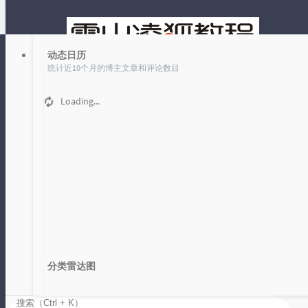
动态日历
统计近10个月的博主文章和评论数目
Loading...
文章
时光机
标签 优化 下的文章
首页
优化
分类雷达图
带你玩转超级列表框 13 优化表项移动
Loading...