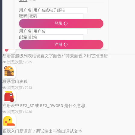
用户名
密码
登录
百度批量链接提交工具发布，从此站长主动提交链接给百度不是难题
用户名
浏览次数:
62788
邮箱
注册
分类统计图
易语言超级列表框设置文字颜色和背景颜色？用它准没错！
Loading...
浏览次数:
7685
联系雪山凌狐
浏览次数:
7043
注册表中 REG_SZ 或 REG_DWORD 是什么意思
浏览次数:
6236
跟我入门易语言 7 调试输出与输出调试文本