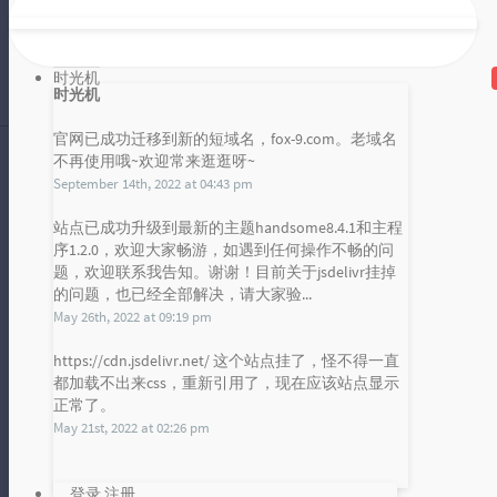
Wordpress 的是一个博客建站程序，
那么核心功能当然就是发布博客文章
啦！这节课我们就下面的几点来学...
时光机
雪山凌狐
时光机
2017 年 09 月 08 日
暂无评论
官网已成功迁移到新的短域名，fox-9.com。老域名
不再使用哦~欢迎常来逛逛呀~
September 14th, 2022 at 04:43 pm
火山软件开发平台发布！快来下载测试吧！
站点已成功升级到最新的主题handsome8.4.1和主程
序1.2.0，欢迎大家畅游，如遇到任何操作不畅的问
千呼万唤之中，我们的吴涛吴总终于
发布统计图
题，欢迎联系我告知。谢谢！目前关于jsdelivr挂掉
在临近八一的时候发布了火山软件开
的问题，也已经全部解决，请大家验...
Loading...
发平台！目前发布的版本为 1.0 测试
May 26th, 2022 at 09:19 pm
雪山凌狐
版...
2017 年 07 月 31 日
https://cdn.jsdelivr.net/ 这个站点挂了，怪不得一直
暂无评论
都加载不出来css，重新引用了，现在应该站点显示
正常了。
May 21st, 2022 at 02:26 pm
登录
注册
热门文章
最新评论
随机文章