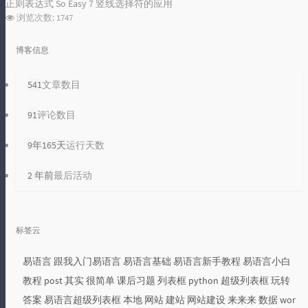
正则表达式 So Easy 7 竖线选择符的应用
浏览次数:
1747
博客信息
541
文章数目
91
评论数目
9年165天
运行天数
2 年前
最后活动
标签云
易语言
跟我入门易语言
易语言基础
易语言新手教程
易语言小白
教程
post
其实
很简单
课后习题
列表框
python
超级列表框
玩转
答案
易语言超级列表框
本地
网站
建站
网站建设
来来来
数据
wor