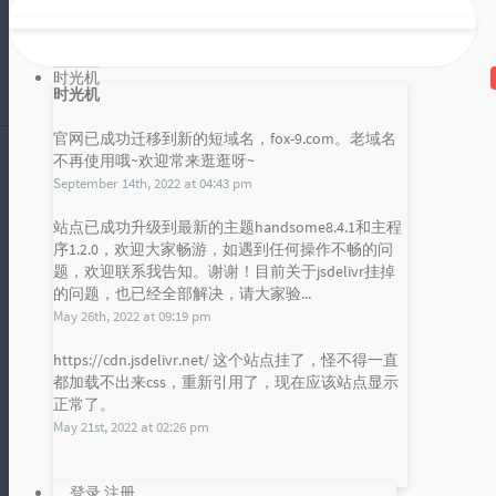
本节课我们主要将上一节课分析出来
的正则表达式应用到 python 代码当
中，实现了页面的解析。解析完成后...
时光机
雪山凌狐
时光机
2020 年 01 月 19 日
暂无评论
官网已成功迁移到新的短域名，fox-9.com。老域名
不再使用哦~欢迎常来逛逛呀~
September 14th, 2022 at 04:43 pm
电影排行爬虫 4 正则分析
站点已成功升级到最新的主题handsome8.4.1和主程
序1.2.0，欢迎大家畅游，如遇到任何操作不畅的问
本节课我们着重进行了获取解析我们
发布统计图
题，欢迎联系我告知。谢谢！目前关于jsdelivr挂掉
要的内容的正则表达式的编写，通过
的问题，也已经全部解决，请大家验...
Loading...
一番分析，我们成功编写了对应的正
May 26th, 2022 at 09:19 pm
雪山凌狐
则表达式...
2020 年 01 月 19 日
https://cdn.jsdelivr.net/ 这个站点挂了，怪不得一直
暂无评论
都加载不出来css，重新引用了，现在应该站点显示
正常了。
May 21st, 2022 at 02:26 pm
oracle 如何按分隔符拆分字符串（正则方法）
登录
注册