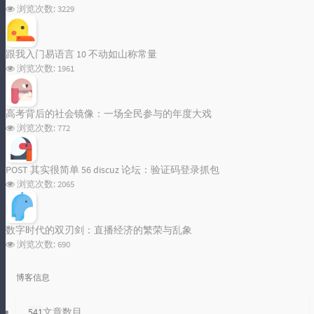
浏览次数:
3229
跟我入门易语言 10 不动如山称常量
浏览次数:
1961
高考背后的社会镜像：一场全民参与的年度大戏
浏览次数:
772
POST 其实很简单 56 discuz 论坛：验证码登录抓包
浏览次数:
2065
数字时代的双刃剑：直播经济的繁荣与乱象
浏览次数:
690
博客信息
541
文章数目