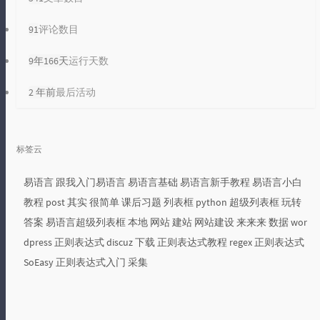
91
评论数目
9年166天
运行天数
2 年前
最后活动
标签云
易语言
跟我入门易语言
易语言基础
易语言新手教程
易语言小白
教程
post
其实
很简单
课后习题
列表框
python
超级列表框
玩转
答案
易语言超级列表框
本地
网站
建站
网站建设
来来来
数据
wor
dpress
正则表达式
discuz
下载
正则表达式教程
regex
正则表达式
SoEasy
正则表达式入门
采集