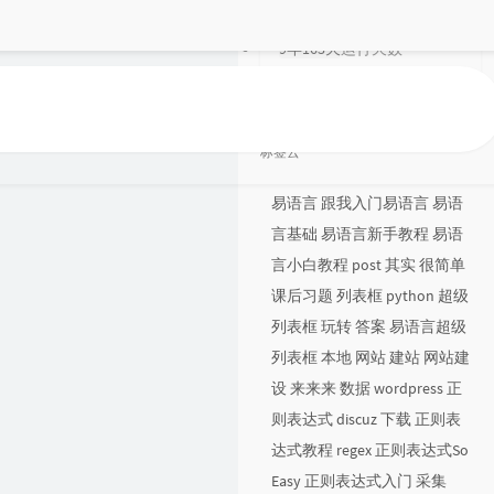
91
评论数目
9年163天
运行天数
2 年前
最后活动
标签云
易语言
跟我入门易语言
易语
言基础
易语言新手教程
易语
言小白教程
post
其实
很简单
课后习题
列表框
python
超级
列表框
玩转
答案
易语言超级
列表框
本地
网站
建站
网站建
设
来来来
数据
wordpress
正
则表达式
discuz
下载
正则表
达式教程
regex
正则表达式So
Easy
正则表达式入门
采集