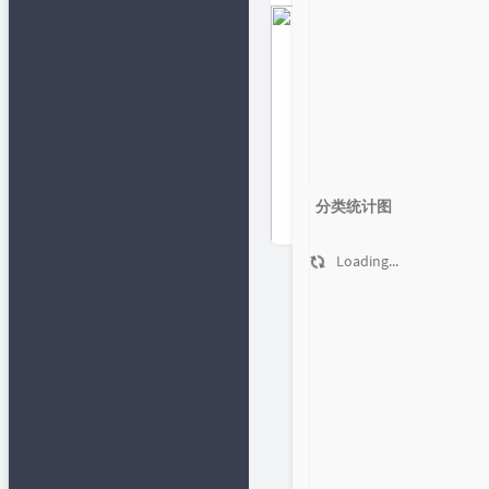
网
📂文章归档
✒笔下生
花
精易论坛
👄闲言碎语
易辅客栈
🔩作品发
布
🍻友情链接
python在线
🎯Github 项
1
目
Lovestu
分类统计图
👦关于
知识多一点
Loading...
小肩膀教程