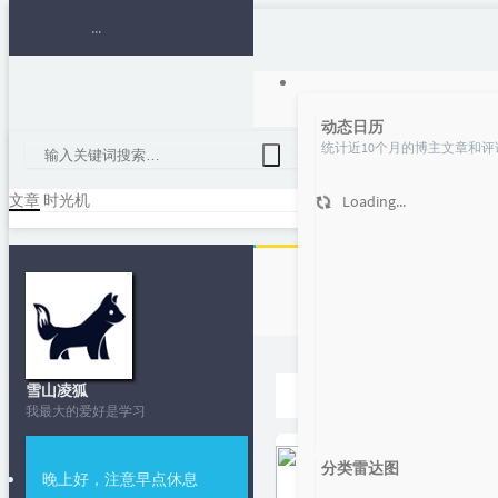
动态日历
统计近10个月的博主文章和评
文章
时光机
Loading...
首页
雪山凌狐
SEO
我最大的爱好是学习
分类雷达图
晚上好，注意早点休息