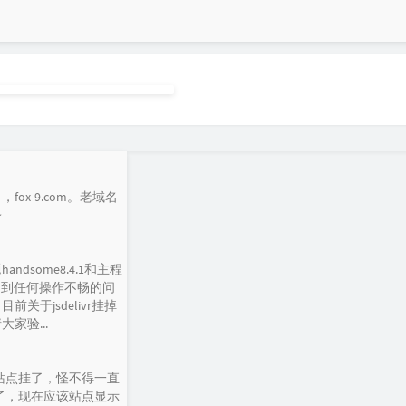
ox-9.com。老域名
~
dsome8.4.1和主程
如遇到任何操作不畅的问
关于jsdelivr挂掉
家验...
net/ 这个站点挂了，怪不得一直
用了，现在应该站点显示