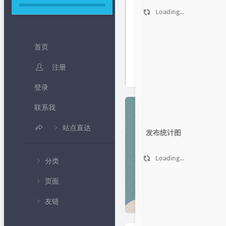
Loading...
首页
注册
登录
联系我
站点直达
发布统计图
B 站频道
Loading...
分类
IP 查询
页面
💻编程教
北京时间
学
友链
🍦个人中心
随机密码生成
💧专题课
程
✍留言板
免费网络电话