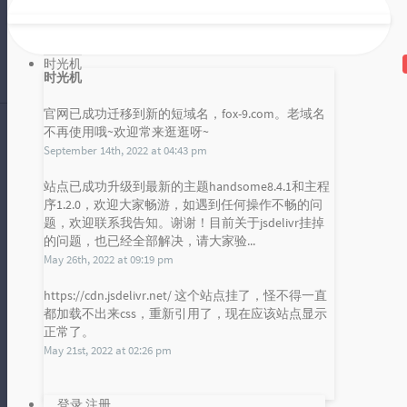
AI技术的双刃剑：隐私保护与智能发展的权衡
时光机
在数字化浪潮席卷全球的今天，AI技
时光机
术作为引领未来的重要力量，正深刻
官网已成功迁移到新的短域名，fox-9.com。老域名
改变着我们的生活方式。然而，随着
雪山凌狐
不再使用哦~欢迎常来逛逛呀~
AI技...
2024 年 06 月 28 日
September 14th, 2022 at 04:43 pm
暂无评论
站点已成功升级到最新的主题handsome8.4.1和主程
序1.2.0，欢迎大家畅游，如遇到任何操作不畅的问
发布统计图
人工智能时代的双刃剑：便利与风险的交织
题，欢迎联系我告知。谢谢！目前关于jsdelivr挂掉
的问题，也已经全部解决，请大家验...
Loading...
May 26th, 2022 at 09:19 pm
在当下这个日新月异的时代，人工智
能（AI）如同一位无所不能的魔法
https://cdn.jsdelivr.net/ 这个站点挂了，怪不得一直
都加载不出来css，重新引用了，现在应该站点显示
师，以其强大的力量和智慧，悄然改
正常了。
雪山凌狐
变着我们...
2024 年 06 月 27 日
May 21st, 2022 at 02:26 pm
暂无评论
登录
注册