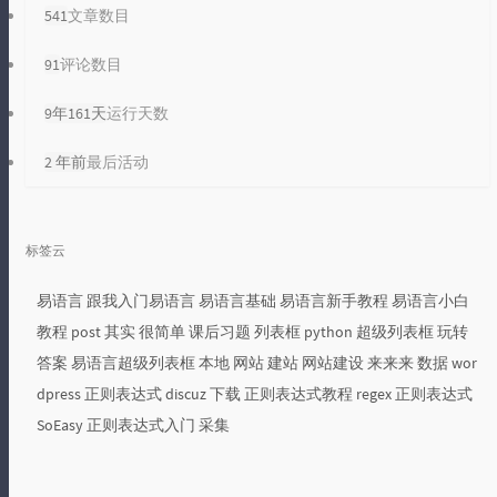
541
文章数目
91
评论数目
9年161天
运行天数
2 年前
最后活动
标签云
易语言
跟我入门易语言
易语言基础
易语言新手教程
易语言小白
教程
post
其实
很简单
课后习题
列表框
python
超级列表框
玩转
答案
易语言超级列表框
本地
网站
建站
网站建设
来来来
数据
wor
dpress
正则表达式
discuz
下载
正则表达式教程
regex
正则表达式
SoEasy
正则表达式入门
采集