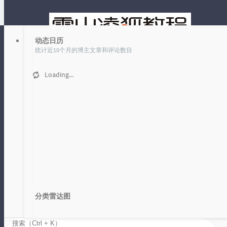
动态日历
统计近10个月的博主文章和评论数目
Loading...
文章
时光机
站点域名已更改为 fox-9.com，原域名 xueshanlinghu.com 已非本人
所有，请大家注意甄别！
雪山凌狐教程
分类雷达图
活到老，学到老
Loading...