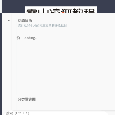
动态日历
统计近10个月的博主文章和评论数目
Loading...
文章
时光机
站点域名已更改为 fox-9.com，原域名 xueshanlinghu.com 已非本人
所有，请大家注意甄别！
雪山凌狐教程
分类雷达图
活到老，学到老
Loading...