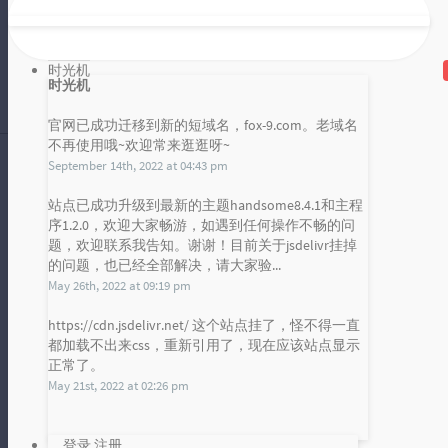
龟叔的问候：欢迎学习 python
时光机
大家好！欢迎大家来学习 python 这门
时光机
编程语言。python 是由咱们的龟叔也
官网已成功迁移到新的短域名，fox-9.com。老域名
就是荷兰人 Guido...
雪山凌狐
不再使用哦~欢迎常来逛逛呀~
2017 年 03 月 02 日
September 14th, 2022 at 04:43 pm
暂无评论
站点已成功升级到最新的主题handsome8.4.1和主程
序1.2.0，欢迎大家畅游，如遇到任何操作不畅的问
发布统计图
工欲善其事必先利其器之 Atom（强大的代码编辑器）
题，欢迎联系我告知。谢谢！目前关于jsdelivr挂掉
的问题，也已经全部解决，请大家验...
Loading...
May 26th, 2022 at 09:19 pm
嘿嘿嘿，本文是一篇工具教学文章，
主要呢就是跟大家来谈谈这一款强大
https://cdn.jsdelivr.net/ 这个站点挂了，怪不得一直
都加载不出来css，重新引用了，现在应该站点显示
的代码编辑器——Atom。Atom 呢是...
正常了。
雪山凌狐
2017 年 03 月 02 日
May 21st, 2022 at 02:26 pm
暂无评论
登录
注册