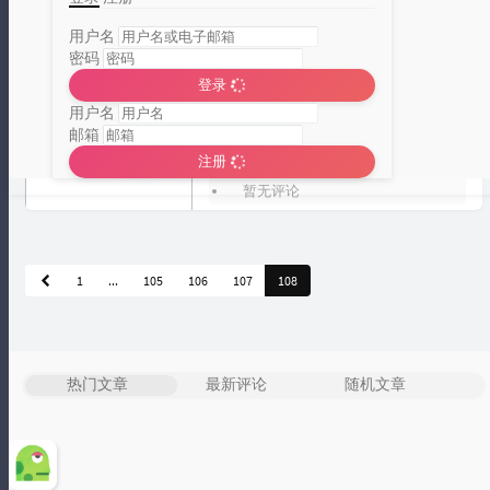
PNG 转 ICO 做图标神器
用户名
密码
你是否经常写自己的小软件需要用到
登录
多合一的 ICO 图标文件呢？如果是作
用户名
邮箱
为开发者确实是有这个需要哒！这里
雪山凌狐
注册
就...
分类统计图
2017 年 03 月 01 日
暂无评论
Loading...
1
...
105
106
107
108
热门文章
最新评论
随机文章