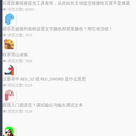
百度批量链接提交工具发布，从此站长主动提交链接给百度不是难题
浏览次数:
62593
标签统计图
易语言超级列表框设置文字颜色和背景颜色？用它准没错！
浏览次数:
7672
Loading...
联系雪山凌狐
浏览次数:
7026
注册表中 REG_SZ 或 REG_DWORD 是什么意思
浏览次数:
6229
跟我入门易语言 7 调试输出与输出调试文本
浏览次数:
5139