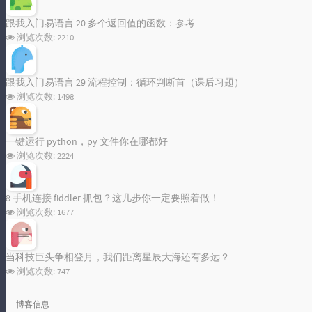
跟我入门易语言 20 多个返回值的函数：参考
浏览次数:
2210
跟我入门易语言 29 流程控制：循环判断首（课后习题）
浏览次数:
1498
一键运行 python，py 文件你在哪都好
浏览次数:
2224
8 手机连接 fiddler 抓包？这几步你一定要照着做！
浏览次数:
1677
当科技巨头争相登月，我们距离星辰大海还有多远？
浏览次数:
747
博客信息