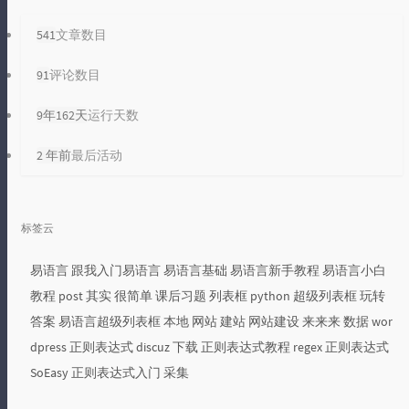
541
文章数目
91
评论数目
9年162天
运行天数
2 年前
最后活动
标签云
易语言
跟我入门易语言
易语言基础
易语言新手教程
易语言小白
教程
post
其实
很简单
课后习题
列表框
python
超级列表框
玩转
答案
易语言超级列表框
本地
网站
建站
网站建设
来来来
数据
wor
dpress
正则表达式
discuz
下载
正则表达式教程
regex
正则表达式
SoEasy
正则表达式入门
采集